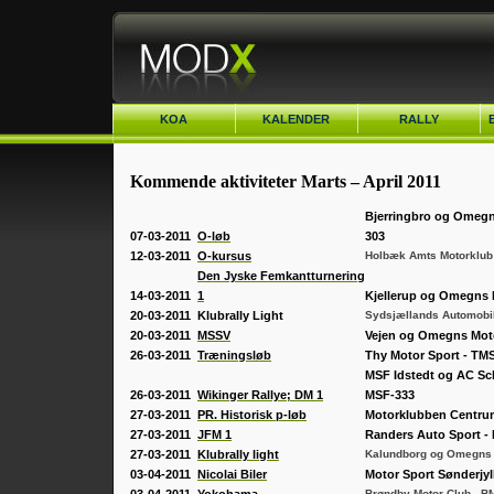
KOA
KALENDER
RALLY
Sidste nyt
Rallyinfo
Læs mere om rally he
Bestyrelse
DASU Kalender
Indbydelse til Rallyaft
Tage og Viggo Petersen Auto
Kommende aktiviteter Marts – April 2011
2025.05.15
Klubhuset
Vejssports turneringer
fejrer 50 år med Volvo i Køge
Indbydelse til Rallyaft
Sportsudvalg
Bjerringbro og Omegn
Grunduddannelse i redning
2025.02.13
07-03-2011
O-løb
303
KOA teams
Julehygge 2023
Sprint
12-03-2011
O-kursus
Holbæk Amts Motorklub
Historie
Sjællandsringen 25 år
Britta
Metalrally
Den Jyske Femkantturnering
Løb
Klubaften med nye rally-regler d.
Peter D.
14-03-2011
1
Kjellerup og Omegns 
Minirally
17/3-11
20-03-2011
Klubrally Light
Sydsjællands Automobil
Torben og Bjarne
KOA Klubrally maj 2011
Klubrally
Palle Hoest
20-03-2011
MSSV
Vejen og Omegns Mot
Otto og Britta
Super Dæk Classic
Nyheder 2010
26-03-2011
Træningsløb
Thy Motor Sport - TM
Jess og Per
Køge OSC 2019
Seniorklubben
MSF Idstedt og AC Sch
Drivers Event 12/9 2010
Tillægsregler Køge OSC 2019
26-03-2011
Wikinger Rallye; DM 1
MSF-333
Danish Racing Show 2011
Faxe Kalkprøver 2011
27-03-2011
PR. Historisk p-løb
Motorklubben Centru
Resultatliste Køge OSC 2019
Deltagerliste - Drivers Event
Monte Carlo -2018
Kommende løb
2010
27-03-2011
JFM 1
Randers
Auto Sport -
Classic Day 2022
27-03-2011
Klubrally light
Kalundborg og Omegns 
Drivers Event 2011
Sidste nyt
03-04-2011
Nicolai Biler
Motor Sport Sønderjyl
Drivers Event 2012
Drivers Event - Betingelser for
Deltagerliste - Drivers Event
03-04-2011
Yokohama
Brøndby Motor Club - B