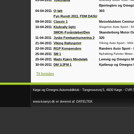
deltagelse
Køge Løbet 2015
2011
Bjerringbro og Omegn
Klubrally FTZ 2015
04-04-2011
O-løb
303
Faxe Minirally 2012
Fyn Rundt 2011.
FDM DASU
09-04-2011
Classic 1
Motorklubben Centru
10-04-2011
Klubrally light
Slagelse Auto Sport - 
SMOK-Forårsløbet/Den
Skanderborg Motor Or
11-04-2011
Jyske Femkantturnering 2
320
21-04-2011
Viking Rallysprint
Viking Auto Sport - VAS
22-04-2011
RGP Kongensbro
Randers
Auto Sport -
25-04-2011
SM 1
Nykøbing Falster Motor
25-04-2011
Mads Kjærs Mindeløb
Lemvig og Omegns Mo
30-04-2011
DM 1/JFM 1
Kjellerup og Omegns 
Til forsiden
Køge og Omegns Automobilklub - Tangmosevej 5, 4600 Køge - CVR:332
www.koanyt.dk er doneret af: DATELTEK